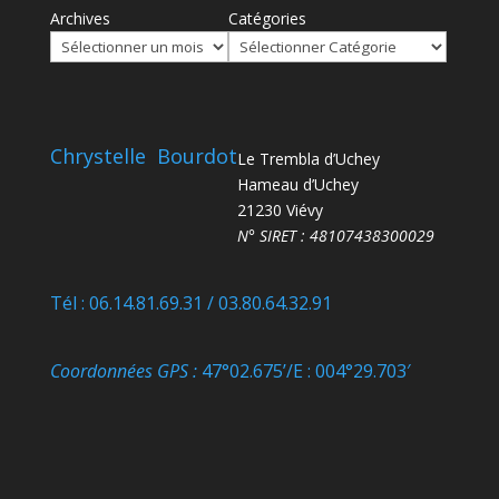
Archives
Catégories
Chrystelle Bourdot
Le Trembla d’Uchey
Hameau d’Uchey
21230 Viévy
N° SIRET : 48107438300029
Tél : 06.14.81.69.31 / 03.80.64.32.91
Coordonnées GPS :
47°02.675’/E : 004°29.703′