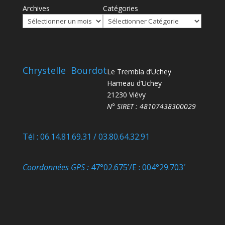
Archives
Catégories
Chrystelle Bourdot
Le Trembla d’Uchey
Hameau d’Uchey
21230 Viévy
N° SIRET : 48107438300029
Tél : 06.14.81.69.31 / 03.80.64.32.91
Coordonnées GPS :
47°02.675’/E : 004°29.703′