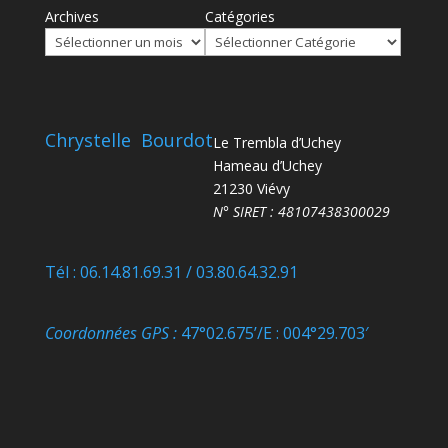
Archives
Catégories
Chrystelle Bourdot
Le Trembla d’Uchey
Hameau d’Uchey
21230 Viévy
N° SIRET : 48107438300029
Tél : 06.14.81.69.31 / 03.80.64.32.91
Coordonnées GPS :
47°02.675’/E : 004°29.703′