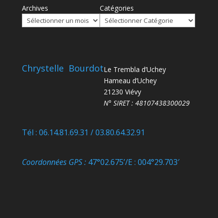
Archives
Catégories
Chrystelle Bourdot
Le Trembla d’Uchey
Hameau d’Uchey
21230 Viévy
N° SIRET : 48107438300029
Tél : 06.14.81.69.31 / 03.80.64.32.91
Coordonnées GPS :
47°02.675’/E : 004°29.703′