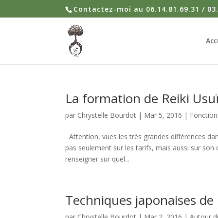
Contactez-moi au 06.14.81.69.31 / 03
Acc
La formation de Reiki Usu
par
Chrystelle Bourdot
|
Mar 5, 2016
|
Fonctio
Attention, vues les très grandes différences dans
pas seulement sur les tarifs, mais aussi sur so
renseigner sur quel...
Techniques japonaises de r
par
Chrystelle Bourdot
|
Mar 2, 2016
|
Autour du