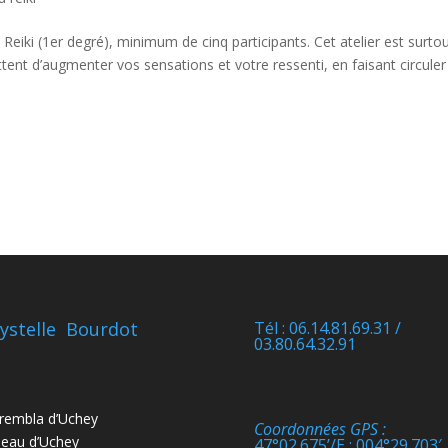
 Reiki (1er degré), minimum de cinq participants. Cet atelier est surto
tent d’augmenter vos sensations et votre ressenti, en faisant circuler
ystelle Bourdot
Tél : 06.14.81.69.31 /
03.80.64.32.91
rembla d’Uchey
Coordonnées GPS :
eau d’Uchey
47°02.675’/E : 004°29.703′