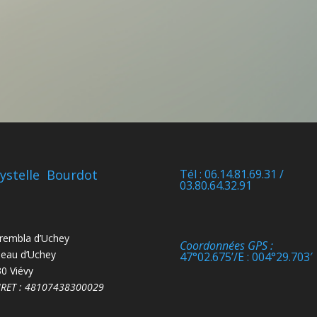
ystelle Bourdot
Tél : 06.14.81.69.31 /
03.80.64.32.91
rembla d’Uchey
Coordonnées GPS :
eau d’Uchey
47°02.675’/E : 004°29.703′
0 Viévy
IRET : 48107438300029