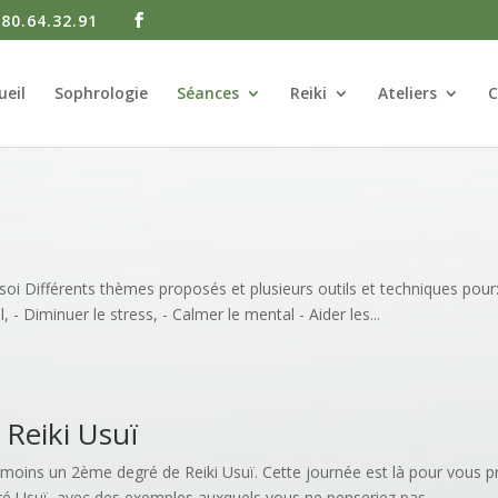
.80.64.32.91
ueil
Sophrologie
Séances
Reiki
Ateliers
C
 soi Différents thèmes proposés et plusieurs outils et techniques pou
 - Diminuer le stress, - Calmer le mental - Aider les...
 Reiki Usuï
u moins un 2ème degré de Reiki Usuï. Cette journée est là pour vous pr
é Usuï, avec des exemples auxquels vous ne penseriez pas...