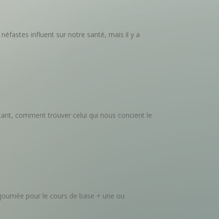
fastes influent sur notre santé, mais il y a
stant, comment trouver celui qui nous concient le
 journée pour le cours de base + une ou