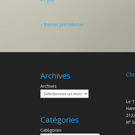
« Entrées précédentes
Archives
Chr
Archives
Le T
Ham
2123
Catégories
N° S
Catégories