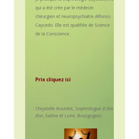
qui a été crée par le médecin
chirurgien et neuropsychiatre Alfonso
Caycedo. Elle est qualifiée de Science
de la Conscience.
Prix cliquez ici
Chrystelle Bourdot, Sophrologue (Côte
d’or, Saône et Loire, Bourgogne)