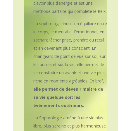
d’avoir plus d’énergie et est une
méthode parfaite qui complète le Reiki.
La sophrologie induit un équilibre entre
le corps, le mental et l’émotionnel, en
sachant lâcher prise, prendre du recul
et en devenant plus conscient. En
changeant de point de vue sur soi, sur
les autres et sur la vie, elle permet de
se construire un avenir et une vie plus
riche en moments agréables. En bref,
elle permet de devenir maître de
sa vie quelque soit les
événements extérieurs.
La Sophrologie amène à une vie plus
libre, plus sereine et plus harmonieuse.