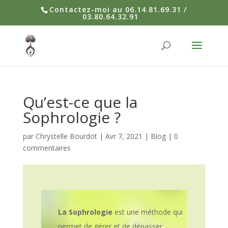
Contactez-moi au 06.14.81.69.31 /
03.80.64.32.91
Qu’est-ce que la
Sophrologie ?
par
Chrystelle Bourdot
|
Avr 7, 2021
|
Blog
|
0
commentaires
La
Sophrologie
est une méthode qui
permet de gérer et de dépasser