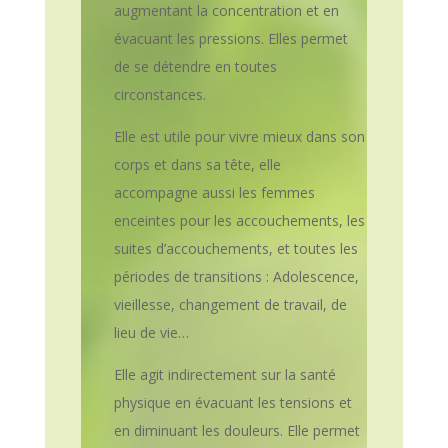
augmentant la concentration et en
évacuant les pressions. Elles permet
de se détendre en toutes
circonstances.
Elle est utile pour vivre mieux dans son
corps et dans sa tête, elle
accompagne aussi les femmes
enceintes pour les accouchements, les
suites d’accouchements, et toutes les
périodes de transitions : Adolescence,
vieillesse, changement de travail, de
lieu de vie…
Elle agit indirectement sur la santé
physique en évacuant les tensions et
en diminuant les douleurs. Elle permet