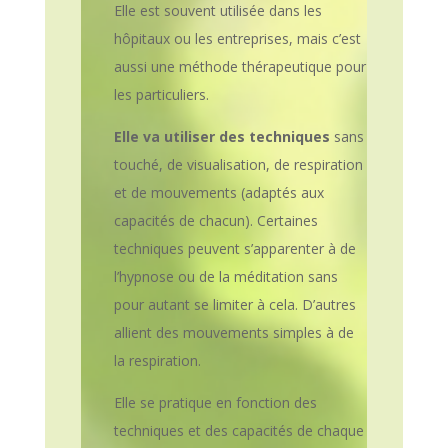
Elle est souvent utilisée dans les
hôpitaux ou les entreprises, mais c’est
aussi une méthode thérapeutique pour
les particuliers.
Elle va utiliser des techniques
sans
touché, de visualisation, de respiration
et de mouvements (adaptés aux
capacités de chacun). Certaines
techniques peuvent s’apparenter à de
l’hypnose ou de la méditation sans
pour autant se limiter à cela. D’autres
allient des mouvements simples à de
la respiration.
Elle se pratique en fonction des
techniques et des capacités de chaque