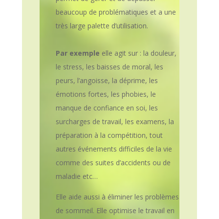
beaucoup de problématiques et a une
très large palette d’utilisation.
Par exemple
elle agit sur : la douleur,
le stress, les baisses de moral, les
peurs, l’angoisse, la déprime, les
émotions fortes, les phobies, le
manque de confiance en soi, les
surcharges de travail, les examens, la
préparation à la compétition, tout
autres événements difficiles de la vie
comme des suites d’accidents ou de
maladie etc…
Elle aide aussi à éliminer les problèmes
de sommeil. Elle optimise le travail en